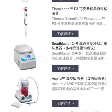
计可以改善您的移液体验。
Finnpipette F3 移液器可以用于单个
Finnpipette™ F3 可变量程单通道移
液器
和多通道模具。货号：4660050；
Thermo Scientific™ Finnpipette™
4660010；4660020；4660040
F3 可变量程单通道移液器使用舒
适，可以在每日移液操作中发挥理想
品牌：thermofisher
作用。Finnpipette F3 移液器具有宽
了解详情 >
阔的、支持彩色编码的指托和人机工
效学手柄设计。Finnpipette F3 移液
Beadblaster 24R 高通量制冷型组织
珠磨器（多样品珠磨均质仪）
器可以用于单个和多通道模具。货
BeadBlaster 24R是一款高通量制冷
号：4640100；4640000；
型组织珠磨器，内置制冷装置保护温
4640010；4640020；4640030；
度敏感分子受热降解和变性。与大多
品牌：美国BENCHMARK
4640040；4640050；4640060；
数珠磨器不同，BeadBlaster 24R具
了解详情 >
4640070；4640080
有真正的、基于压缩机的制冷系统，
不需要干冰、液氮和空气供应。只需
Aspire™ 真空吸液器（废液回收器）
设置所需的温度并预冷，温度将在整
Accuris ASPIRE实验室真空吸液器在
个均质过程中维持低温，以保证样品
坚固而紧凑的基座内集成了一个安
处于低温状态。
静、免维护的真空泵。真空压力是完
品牌：美国Accuris
全可调的，并配有实时显示真空度的
了解详情 >
真空表。