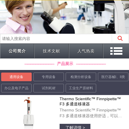
公司简介
技术文献
人气热卖
产品展示
通用设备
专用设备
检测分析设备
医疗器械Ⅰ、II类
办公及电子产品
试剂耗材
工业生产原材料
Thermo Scientific™ Finnpipette™
F3 多通道移液器
Thermo Scientific™ Finnpipette™
F3 多通道移液器使用舒适，可以在
微孔板运用中起到理想作用。彩色标
品牌：thermofisher
识的宽型指状支托和人体工程学柄设
了解详情 >