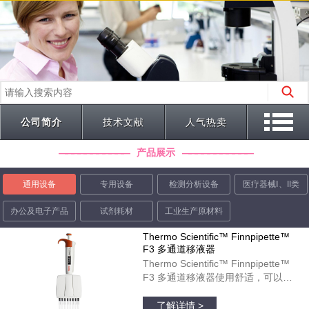
公司简介
技术文献
人气热卖
产品展示
通用设备
专用设备
检测分析设备
医疗器械Ⅰ、II类
办公及电子产品
试剂耗材
工业生产原材料
Thermo Scientific™ Finnpipette™
F3 多通道移液器
Thermo Scientific™ Finnpipette™
F3 多通道移液器使用舒适，可以在
微孔板运用中起到理想作用。彩色标
品牌：thermofisher
识的宽型指状支托和人体工程学柄设
了解详情 >