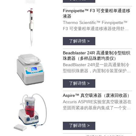
计可以改善您的移液体验。
Finnpipette F3 移液器可以用于单个
Finnpipette™ F3 可变量程单通道移
液器
和多通道模具。货号：4660050；
Thermo Scientific™ Finnpipette™
4660010；4660020；4660040
F3 可变量程单通道移液器使用舒
适，可以在每日移液操作中发挥理想
品牌：thermofisher
作用。Finnpipette F3 移液器具有宽
了解详情 >
阔的、支持彩色编码的指托和人机工
效学手柄设计。Finnpipette F3 移液
Beadblaster 24R 高通量制冷型组织
珠磨器（多样品珠磨均质仪）
器可以用于单个和多通道模具。货
BeadBlaster 24R是一款高通量制冷
号：4640100；4640000；
型组织珠磨器，内置制冷装置保护温
4640010；4640020；4640030；
度敏感分子受热降解和变性。与大多
品牌：美国BENCHMARK
4640040；4640050；4640060；
数珠磨器不同，BeadBlaster 24R具
了解详情 >
4640070；4640080
有真正的、基于压缩机的制冷系统，
不需要干冰、液氮和空气供应。只需
Aspire™ 真空吸液器（废液回收器）
设置所需的温度并预冷，温度将在整
Accuris ASPIRE实验室真空吸液器在
个均质过程中维持低温，以保证样品
坚固而紧凑的基座内集成了一个安
处于低温状态。
静、免维护的真空泵。真空压力是完
品牌：美国Accuris
全可调的，并配有实时显示真空度的
了解详情 >
真空表。