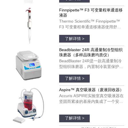
计可以改善您的移液体验。
Finnpipette F3 移液器可以用于单个
Finnpipette™ F3 可变量程单通道移
液器
和多通道模具。货号：4660050；
Thermo Scientific™ Finnpipette™
4660010；4660020；4660040
F3 可变量程单通道移液器使用舒
适，可以在每日移液操作中发挥理想
品牌：thermofisher
作用。Finnpipette F3 移液器具有宽
了解详情 >
阔的、支持彩色编码的指托和人机工
效学手柄设计。Finnpipette F3 移液
Beadblaster 24R 高通量制冷型组织
珠磨器（多样品珠磨均质仪）
器可以用于单个和多通道模具。货
BeadBlaster 24R是一款高通量制冷
号：4640100；4640000；
型组织珠磨器，内置制冷装置保护温
4640010；4640020；4640030；
度敏感分子受热降解和变性。与大多
品牌：美国BENCHMARK
4640040；4640050；4640060；
数珠磨器不同，BeadBlaster 24R具
了解详情 >
4640070；4640080
有真正的、基于压缩机的制冷系统，
不需要干冰、液氮和空气供应。只需
Aspire™ 真空吸液器（废液回收器）
设置所需的温度并预冷，温度将在整
Accuris ASPIRE实验室真空吸液器在
个均质过程中维持低温，以保证样品
坚固而紧凑的基座内集成了一个安
处于低温状态。
静、免维护的真空泵。真空压力是完
品牌：美国Accuris
全可调的，并配有实时显示真空度的
了解详情 >
真空表。