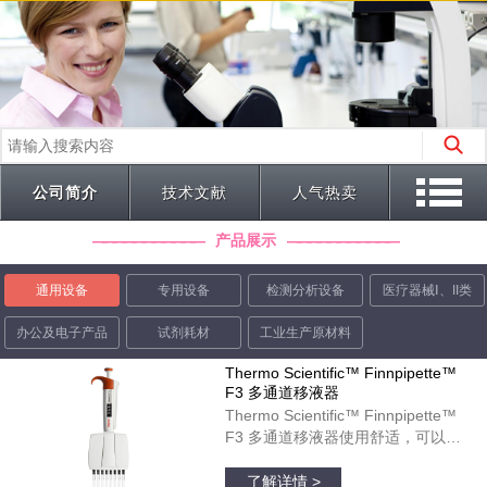
公司简介
技术文献
人气热卖
产品展示
通用设备
专用设备
检测分析设备
医疗器械Ⅰ、II类
办公及电子产品
试剂耗材
工业生产原材料
Thermo Scientific™ Finnpipette™
F3 多通道移液器
Thermo Scientific™ Finnpipette™
F3 多通道移液器使用舒适，可以在
微孔板运用中起到理想作用。彩色标
品牌：thermofisher
识的宽型指状支托和人体工程学柄设
了解详情 >