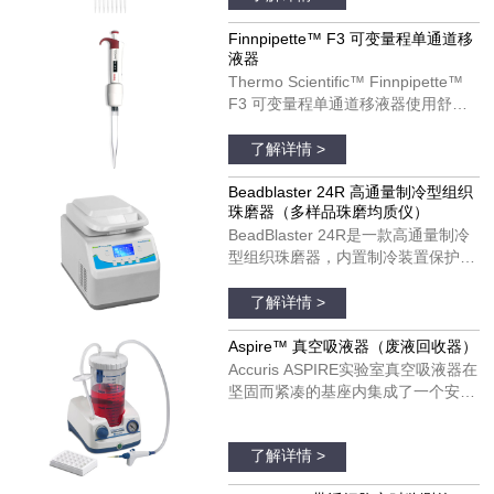
计可以改善您的移液体验。
Finnpipette F3 移液器可以用于单个
Finnpipette™ F3 可变量程单通道移
液器
和多通道模具。货号：4660050；
Thermo Scientific™ Finnpipette™
4660010；4660020；4660040
F3 可变量程单通道移液器使用舒
适，可以在每日移液操作中发挥理想
品牌：thermofisher
作用。Finnpipette F3 移液器具有宽
了解详情 >
阔的、支持彩色编码的指托和人机工
效学手柄设计。Finnpipette F3 移液
Beadblaster 24R 高通量制冷型组织
珠磨器（多样品珠磨均质仪）
器可以用于单个和多通道模具。货
BeadBlaster 24R是一款高通量制冷
号：4640100；4640000；
型组织珠磨器，内置制冷装置保护温
4640010；4640020；4640030；
度敏感分子受热降解和变性。与大多
品牌：美国BENCHMARK
4640040；4640050；4640060；
数珠磨器不同，BeadBlaster 24R具
了解详情 >
4640070；4640080
有真正的、基于压缩机的制冷系统，
不需要干冰、液氮和空气供应。只需
Aspire™ 真空吸液器（废液回收器）
设置所需的温度并预冷，温度将在整
Accuris ASPIRE实验室真空吸液器在
个均质过程中维持低温，以保证样品
坚固而紧凑的基座内集成了一个安
处于低温状态。
静、免维护的真空泵。真空压力是完
品牌：美国Accuris
全可调的，并配有实时显示真空度的
了解详情 >
真空表。