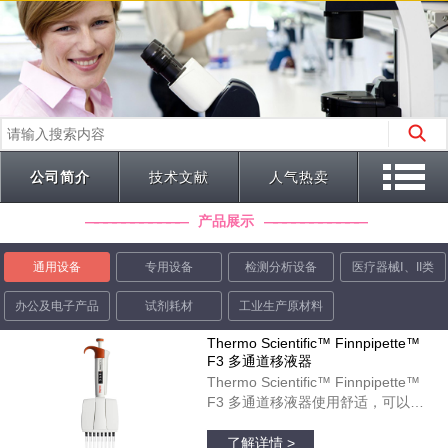
公司简介
技术文献
人气热卖
产品展示
通用设备
专用设备
检测分析设备
医疗器械Ⅰ、II类
办公及电子产品
试剂耗材
工业生产原材料
Thermo Scientific™ Finnpipette™
F3 多通道移液器
Thermo Scientific™ Finnpipette™
F3 多通道移液器使用舒适，可以在
微孔板运用中起到理想作用。彩色标
品牌：thermofisher
识的宽型指状支托和人体工程学柄设
了解详情 >