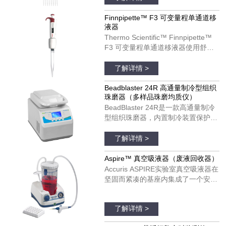
计可以改善您的移液体验。
Finnpipette F3 移液器可以用于单个
Finnpipette™ F3 可变量程单通道移
液器
和多通道模具。货号：4660050；
Thermo Scientific™ Finnpipette™
4660010；4660020；4660040
F3 可变量程单通道移液器使用舒
适，可以在每日移液操作中发挥理想
品牌：thermofisher
作用。Finnpipette F3 移液器具有宽
了解详情 >
阔的、支持彩色编码的指托和人机工
效学手柄设计。Finnpipette F3 移液
Beadblaster 24R 高通量制冷型组织
珠磨器（多样品珠磨均质仪）
器可以用于单个和多通道模具。货
BeadBlaster 24R是一款高通量制冷
号：4640100；4640000；
型组织珠磨器，内置制冷装置保护温
4640010；4640020；4640030；
度敏感分子受热降解和变性。与大多
品牌：美国BENCHMARK
4640040；4640050；4640060；
数珠磨器不同，BeadBlaster 24R具
了解详情 >
4640070；4640080
有真正的、基于压缩机的制冷系统，
不需要干冰、液氮和空气供应。只需
Aspire™ 真空吸液器（废液回收器）
设置所需的温度并预冷，温度将在整
Accuris ASPIRE实验室真空吸液器在
个均质过程中维持低温，以保证样品
坚固而紧凑的基座内集成了一个安
处于低温状态。
静、免维护的真空泵。真空压力是完
品牌：美国Accuris
全可调的，并配有实时显示真空度的
了解详情 >
真空表。