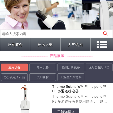
公司简介
技术文献
人气热卖
产品展示
通用设备
专用设备
检测分析设备
医疗器械Ⅰ、II类
办公及电子产品
试剂耗材
工业生产原材料
Thermo Scientific™ Finnpipette™
F3 多通道移液器
Thermo Scientific™ Finnpipette™
F3 多通道移液器使用舒适，可以在
微孔板运用中起到理想作用。彩色标
品牌：thermofisher
识的宽型指状支托和人体工程学柄设
了解详情 >