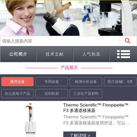
公司简介
技术文献
人气热卖
产品展示
通用设备
专用设备
检测分析设备
医疗器械Ⅰ、II类
办公及电子产品
试剂耗材
工业生产原材料
Thermo Scientific™ Finnpipette™
F3 多通道移液器
Thermo Scientific™ Finnpipette™
F3 多通道移液器使用舒适，可以在
微孔板运用中起到理想作用。彩色标
品牌：thermofisher
识的宽型指状支托和人体工程学柄设
了解详情 >