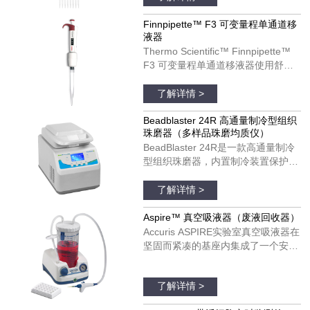
计可以改善您的移液体验。
Finnpipette F3 移液器可以用于单个
Finnpipette™ F3 可变量程单通道移
液器
和多通道模具。货号：4660050；
Thermo Scientific™ Finnpipette™
4660010；4660020；4660040
F3 可变量程单通道移液器使用舒
适，可以在每日移液操作中发挥理想
品牌：thermofisher
作用。Finnpipette F3 移液器具有宽
了解详情 >
阔的、支持彩色编码的指托和人机工
效学手柄设计。Finnpipette F3 移液
Beadblaster 24R 高通量制冷型组织
珠磨器（多样品珠磨均质仪）
器可以用于单个和多通道模具。货
BeadBlaster 24R是一款高通量制冷
号：4640100；4640000；
型组织珠磨器，内置制冷装置保护温
4640010；4640020；4640030；
度敏感分子受热降解和变性。与大多
品牌：美国BENCHMARK
4640040；4640050；4640060；
数珠磨器不同，BeadBlaster 24R具
了解详情 >
4640070；4640080
有真正的、基于压缩机的制冷系统，
不需要干冰、液氮和空气供应。只需
Aspire™ 真空吸液器（废液回收器）
设置所需的温度并预冷，温度将在整
Accuris ASPIRE实验室真空吸液器在
个均质过程中维持低温，以保证样品
坚固而紧凑的基座内集成了一个安
处于低温状态。
静、免维护的真空泵。真空压力是完
品牌：美国Accuris
全可调的，并配有实时显示真空度的
了解详情 >
真空表。