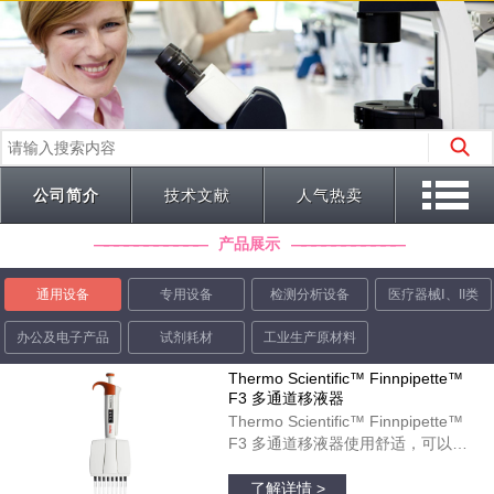
公司简介
技术文献
人气热卖
产品展示
通用设备
专用设备
检测分析设备
医疗器械Ⅰ、II类
办公及电子产品
试剂耗材
工业生产原材料
Thermo Scientific™ Finnpipette™
F3 多通道移液器
Thermo Scientific™ Finnpipette™
F3 多通道移液器使用舒适，可以在
微孔板运用中起到理想作用。彩色标
品牌：thermofisher
识的宽型指状支托和人体工程学柄设
了解详情 >