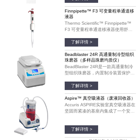
计可以改善您的移液体验。
Finnpipette F3 移液器可以用于单个
Finnpipette™ F3 可变量程单通道移
液器
和多通道模具。货号：4660050；
Thermo Scientific™ Finnpipette™
4660010；4660020；4660040
F3 可变量程单通道移液器使用舒
适，可以在每日移液操作中发挥理想
品牌：thermofisher
作用。Finnpipette F3 移液器具有宽
了解详情 >
阔的、支持彩色编码的指托和人机工
效学手柄设计。Finnpipette F3 移液
Beadblaster 24R 高通量制冷型组织
珠磨器（多样品珠磨均质仪）
器可以用于单个和多通道模具。货
BeadBlaster 24R是一款高通量制冷
号：4640100；4640000；
型组织珠磨器，内置制冷装置保护温
4640010；4640020；4640030；
度敏感分子受热降解和变性。与大多
品牌：美国BENCHMARK
4640040；4640050；4640060；
数珠磨器不同，BeadBlaster 24R具
了解详情 >
4640070；4640080
有真正的、基于压缩机的制冷系统，
不需要干冰、液氮和空气供应。只需
Aspire™ 真空吸液器（废液回收器）
设置所需的温度并预冷，温度将在整
Accuris ASPIRE实验室真空吸液器在
个均质过程中维持低温，以保证样品
坚固而紧凑的基座内集成了一个安
处于低温状态。
静、免维护的真空泵。真空压力是完
品牌：美国Accuris
全可调的，并配有实时显示真空度的
了解详情 >
真空表。