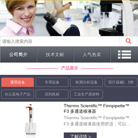
公司简介
技术文献
人气热卖
产品展示
通用设备
专用设备
检测分析设备
医疗器械Ⅰ、II类
办公及电子产品
试剂耗材
工业生产原材料
Thermo Scientific™ Finnpipette™
F3 多通道移液器
Thermo Scientific™ Finnpipette™
F3 多通道移液器使用舒适，可以在
微孔板运用中起到理想作用。彩色标
品牌：thermofisher
识的宽型指状支托和人体工程学柄设
了解详情 >